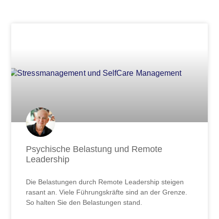
Seite
Seite
Seite
Seite
Seite
Seite
Seite
Seite
Seite
Seite
Seite
Seite
Seite
Seite
Seite
Seite
Seite
Seite
Seite
Seite
Seite
Seite
Seite
Seite
Seite
Seite
Seit
Psychische Belastung und Remote
Leadership
Die Belastungen durch Remote Leadership steigen
rasant an. Viele Führungskräfte sind an der Grenze.
So halten Sie den Belastungen stand.