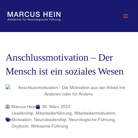
Zum
MARCUS HEIN -
Inhalt
Akademie für
springen
Neurologische
Führung
Anschlussmotivation – Der
Mensch ist ein soziales Wesen
Marcus Hein
30. März 2023
Leadership
,
Mitarbeiterführung
,
Mitarbeitermotivation
,
Motivation
,
Neuroleadership
,
Neurologische Führung
,
Oxytocin
,
Wirksame Führung