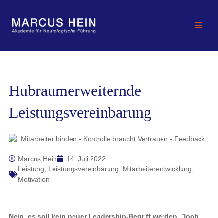
Zum
MARCUS HEIN -
Inhalt
Akademie für
springen
Neurologische
Führung
Hubraumerweiternde
Leistungsvereinbarung
Marcus Hein
14. Juli 2022
Leistung
,
Leistungsvereinbarung
,
Mitarbeiterentwicklung
,
Motivation
Nein, es soll kein neuer Leadership-Begriff werden. Doch