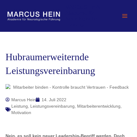
Zum
MARCUS HEIN -
Inhalt
Akademie für
springen
Neurologische
Führung
Hubraumerweiternde
Leistungsvereinbarung
Marcus Hein
14. Juli 2022
Leistung
,
Leistungsvereinbarung
,
Mitarbeiterentwicklung
,
Motivation
Nein, es soll kein neuer Leadership-Begriff werden. Doch