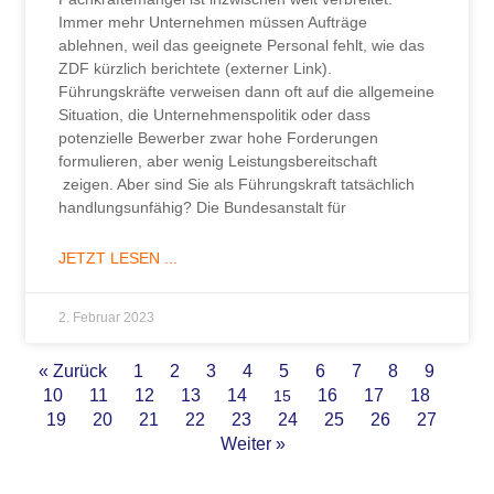
Immer mehr Unternehmen müssen Aufträge
ablehnen, weil das geeignete Personal fehlt, wie das
ZDF kürzlich berichtete (externer Link).
Führungskräfte verweisen dann oft auf die allgemeine
Situation, die Unternehmenspolitik oder dass
potenzielle Bewerber zwar hohe Forderungen
formulieren, aber wenig Leistungsbereitschaft
zeigen. Aber sind Sie als Führungskraft tatsächlich
handlungsunfähig? Die Bundesanstalt für
JETZT LESEN ...
2. Februar 2023
« Zurück
1
2
3
4
5
6
7
8
9
10
11
12
13
14
16
17
18
15
19
20
21
22
23
24
25
26
27
Weiter »