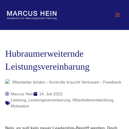
Zum
MARCUS HEIN -
Inhalt
Akademie für
springen
Neurologische
Führung
Hubraumerweiternde
Leistungsvereinbarung
Marcus Hein
14. Juli 2022
Leistung
,
Leistungsvereinbarung
,
Mitarbeiterentwicklung
,
Motivation
Nein, es soll kein neuer Leadership-Begriff werden. Doch