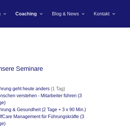
g
Coaching
Blog & News
Kontakt
nsere Seminare
hrung geht heute anders
(1 Tag)
nschen verstehen - Mitarbeiter führen
(3
ge)
hrung & Gesundheit
(2 Tage + 3 x 90 Min.)
lfCare Management für Führungskräfte
(3
ge)