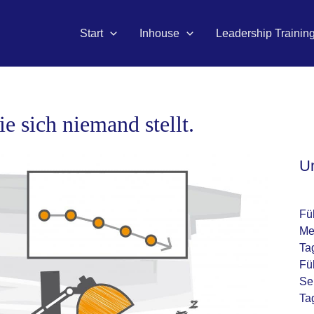
Start
Inhouse
Leadership Trainin
e sich niemand stellt.
U
Fü
Me
Ta
Fü
Se
Ta