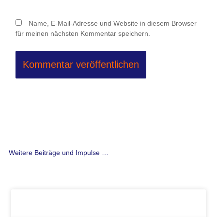
Name, E-Mail-Adresse und Website in diesem Browser
für meinen nächsten Kommentar speichern.
Weitere Beiträge und Impulse …
Seite
Seite
Seite
Seite
Seite
Seite
Seite
Seite
Seite
Seite
Seite
Seite
Seite
Seite
Seite
Seite
Seite
Seite
Seite
Seite
Seite
Seite
Seite
Seite
Seite
Seite
Seit