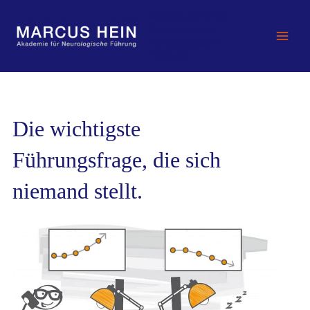
Zum
MARCUS HEIN -
Inhalt
Akademie für
springen
Neurologische
Führung
Die wichtigste
Führungsfrage, die sich
niemand stellt.