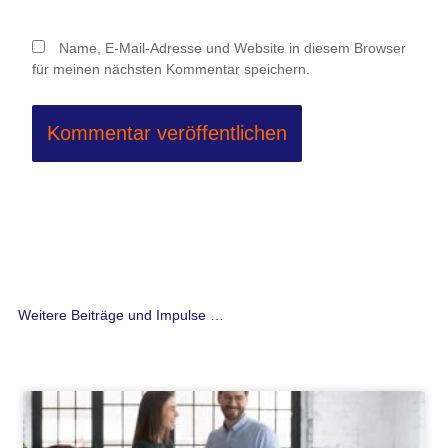
Name, E-Mail-Adresse und Website in diesem Browser
für meinen nächsten Kommentar speichern.
Weitere Beiträge und Impulse …
Seite
Seite
Seite
Seite
Seite
Seite
Seite
Seite
Seite
Seite
Seite
Seite
Seite
Seite
Seite
Seite
Seite
Seite
Seite
Seite
Seite
Seite
Seite
Seite
Seite
Seite
Seit