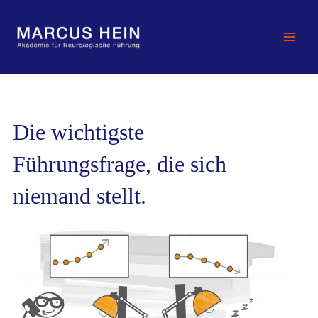
Zum
MARCUS HEIN -
Inhalt
Akademie für
springen
Neurologische
Führung
Die wichtigste
Führungsfrage, die sich
niemand stellt.