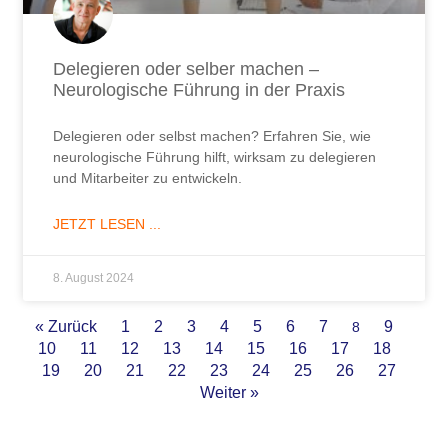
Delegieren oder selber machen –
Neurologische Führung in der Praxis
Delegieren oder selbst machen? Erfahren Sie, wie
neurologische Führung hilft, wirksam zu delegieren
und Mitarbeiter zu entwickeln.
JETZT LESEN ...
8. August 2024
« Zurück
1
2
3
4
5
6
7
9
8
10
11
12
13
14
15
16
17
18
19
20
21
22
23
24
25
26
27
Weiter »