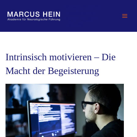
Zum
MARCUS HEIN -
Inhalt
Akademie für
springen
Neurologische
Führung
Intrinsisch motivieren – Die
Macht der Begeisterung