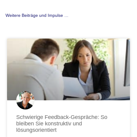
Weitere Beiträge und Impulse …
Seite
Seite
Seite
Seite
Seite
Seite
Seite
Seite
Seite
Seite
Seite
Seite
Seite
Seite
Seite
Seite
Seite
Seite
Seite
Seite
Seite
Seite
Seite
Seite
Seite
Seite
Seit
Schwierige Feedback-Gespräche: So
bleiben Sie konstruktiv und
lösungsorientiert