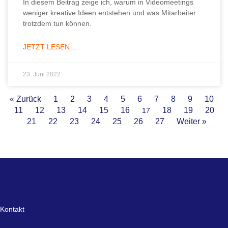
In diesem Beitrag zeige ich, warum in Videomeetings
weniger kreative Ideen entstehen und was Mitarbeiter
trotzdem tun können.
JETZT LESEN ...
23. Juni 2022
« Zurück
1
2
3
4
5
6
7
8
9
10
11
12
13
14
15
16
18
19
20
17
21
22
23
24
25
26
27
Weiter »
Kontakt