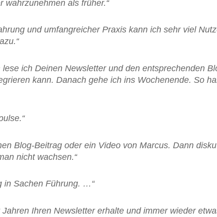
er wahrzunehmen als früher.“
fahrung und umfangreicher Praxis kann ich sehr viel Nu
azu.“
on lese ich Deinen Newsletter und den entsprechenden Bl
tegrieren kann. Danach gehe ich ins Wochenende. So hab
pulse.“
en Blog-Beitrag oder ein Video von Marcus. Dann diskut
man nicht wachsen.“
ung in Sachen Führung. …“
it Jahren Ihren Newsletter erhalte und immer wieder etw