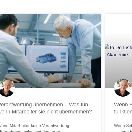
te
Seite
Seite
Seite
Seite
Seite
Seite
Seite
Seite
Seite
Seite
Se
Verantwortung übernehmen – Was tun,
Wenn S
wenn Mitarbeiter sie nicht übernehmen?
funktio
enn Mitarbeiter keine Verantwortung
Wenn Sel
bernehmen, schwächt das Ihren
… dann hi