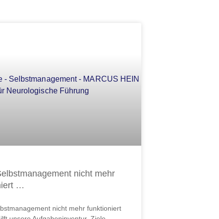
ite
Seite
Seite
Seite
Seite
Seite
Seite
elbstmanagement nicht mehr
niert …
bstmanagement nicht mehr funktioniert
lft unsere Aufgabeninventur. Ziele