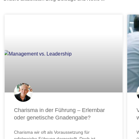
Seite
Seite
Seite
Seite
Seite
Seite
Seite
Seite
Seite
Sei
Charisma in der Führung – Erlernbar
oder genetische Gnadengabe?
Charisma wir oft als Voraussetzung für
W
erfolgreiche Führung dargestellt. Doch ist
ü