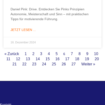
Daniel Pink: Drive. Entdecken Sie Pinks Prinzipien
Autonomie, Meisterschaft und Sinn – mit praktischen
Tipps für motivierende Führung.
JETZT LESEN ...
16. Dezember 2024
« Zurück
1
2
3
4
5
7
8
9
10
6
11
12
13
14
15
16
17
18
19
20
21
22
23
24
25
26
27
Weiter »
Kontakt