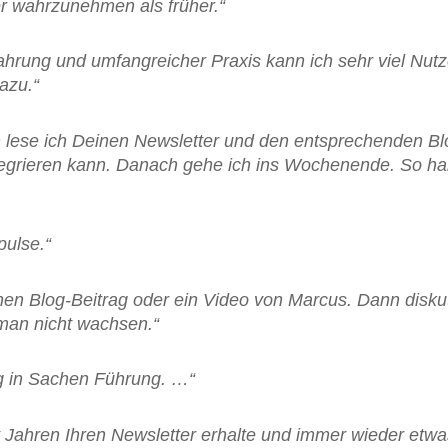
er wahrzunehmen als früher.“
fahrung und umfangreicher Praxis kann ich sehr viel Nu
azu.“
on lese ich Deinen Newsletter und den entsprechenden Bl
tegrieren kann. Danach gehe ich ins Wochenende. So hab
pulse.“
en Blog-Beitrag oder ein Video von Marcus. Dann diskut
man nicht wachsen.“
ung in Sachen Führung. …“
it Jahren Ihren Newsletter erhalte und immer wieder etw