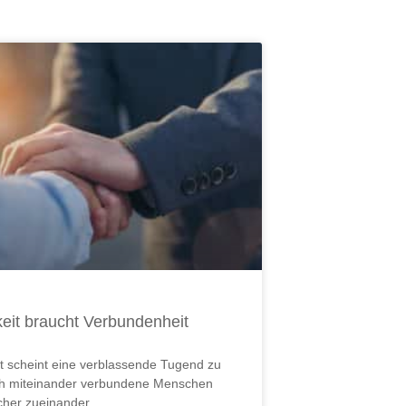
ite
Seite
Seite
Seite
Seite
Seite
Seite
keit braucht Verbundenheit
it scheint eine verblassende Tugend zu
ch miteinander verbundene Menschen
icher zueinander.