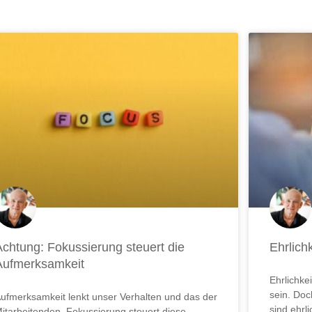
te
Seite
Seite
Seite
Seite
Seite
Seite
Seite
Seite
Seite
Seite
Se
Achtung: Fokussierung steuert die
Ehrlich
Aufmerksamkeit
Ehrlichke
sein. Do
ufmerksamkeit lenkt unser Verhalten und das der
sind ehrl
itarbeitenden. Fokussierung steuert diese