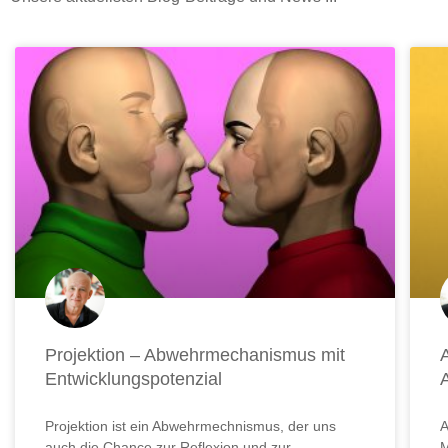
Seite
Seite
Seite
Seite
Seite
Seite
Seite
Seite
Seite
Sei
Projektion – Abwehrmechanismus mit
Entwicklungspotenzial
Projektion ist ein Abwehrmechnismus, der uns
A
auch die Chance zur Reflexion und zur
M