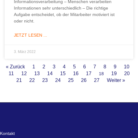
Informationsverarbeitung – Menschen verarbeiten
Informationen sehr unterschiedlich – Die richtige
Aufgabe entscheidet, ob der Mitarbeiter motiviert ist
oder nicht.
JETZT LESEN ...
3. März 2022
« Zurück
1
2
3
4
5
6
7
8
9
10
11
12
13
14
15
16
17
19
20
18
21
22
23
24
25
26
27
Weiter »
Kontakt