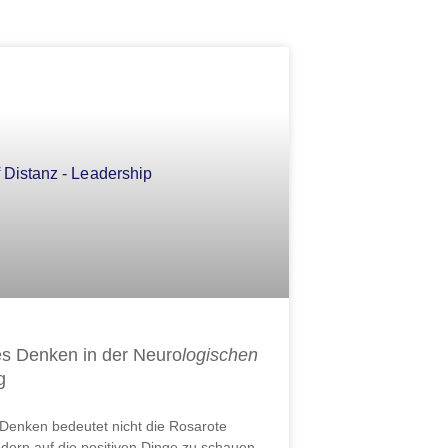
ite
Seite
Seite
Seite
Seite
Seite
Seite
es Denken in der Neuro
logischen
g
 Denken bedeutet nicht die Rosarote
ondern auf die positiven Dinge zu schauen