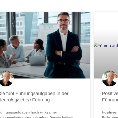
te
Seite
Seite
Seite
Seite
Seite
Seite
Seite
Seite
Seite
Seite
Se
Die fünf Führungsaufgaben in der
Positiv
Neuro
logischen
Führung
Führun
ührungsaufgaben hoch wirksamer
Positives
ührungskräfte sind erlernbar. Persönlichkeit
Brille, s