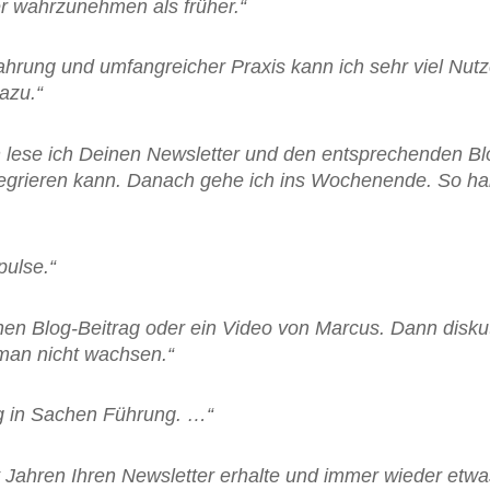
er wahrzunehmen als früher.“
fahrung und umfangreicher Praxis kann ich sehr viel Nu
azu.“
on lese ich Deinen Newsletter und den entsprechenden Bl
tegrieren kann. Danach gehe ich ins Wochenende. So hab
pulse.“
en Blog-Beitrag oder ein Video von Marcus. Dann diskut
man nicht wachsen.“
ung in Sachen Führung. …“
it Jahren Ihren Newsletter erhalte und immer wieder etw