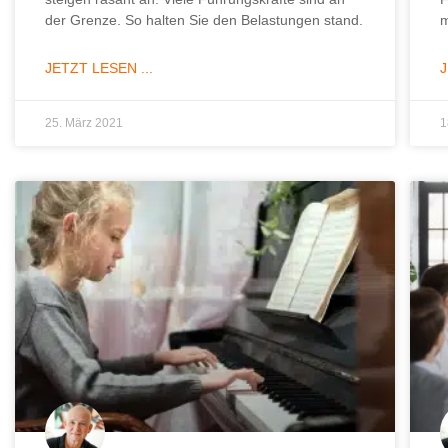
der Grenze. So halten Sie den Belastungen stand.
m
JETZT LESEN ...
J
25. März 2021
1