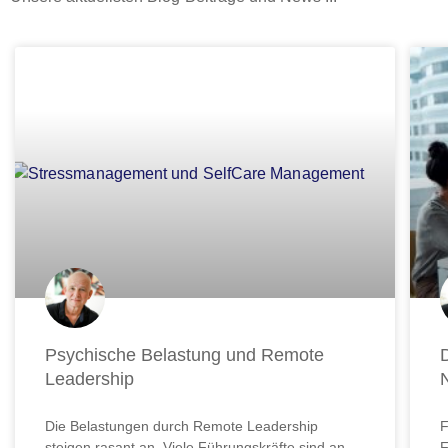
Seite
Seite
Seite
Seite
Seite
Seite
Seite
Seite
Seite
Sei
Psychische Belastung und Remote
Leadership
Die Belastungen durch Remote Leadership
F
steigen rasant an. Viele Führungskräfte sind an
F