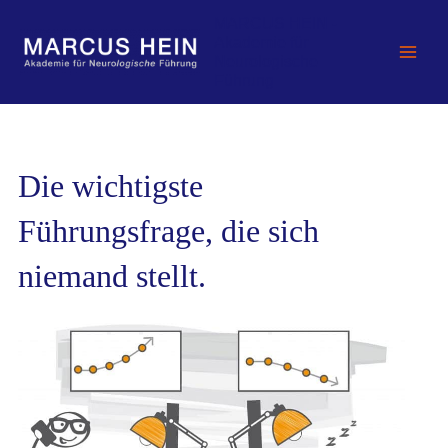
Zum
MARCUS HEIN -
Inhalt
Akademie für
springen
Neurologische
Führung
Die wichtigste
Führungsfrage, die sich
niemand stellt.