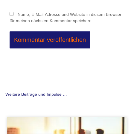
Name, E-Mail-Adresse und Website in diesem Browser
für meinen nächsten Kommentar speichern.
Weitere Beiträge und Impulse …
Seite
Seite
Seite
Seite
Seite
Seite
Seite
Seite
Seite
Seite
Seite
Seite
Seite
Seite
Seite
Seite
Seite
Seite
Seite
Seite
Seite
Seite
Seite
Seite
Seite
Seite
Seit