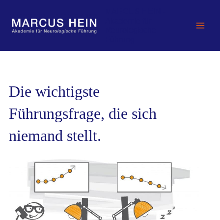
Zum
MARCUS HEIN -
Inhalt
Akademie für
springen
Neurologische
Führung
Die wichtigste
Führungsfrage, die sich
niemand stellt.