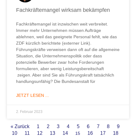
Fachkräftemangel wirksam bekämpfen
Fachkräftemangel ist inzwischen weit verbreitet.
Immer mehr Unternehmen müssen Aufträge
ablehnen, weil das geeignete Personal fehlt, wie das
ZDF kürzlich berichtete (externer Link).
Führungskräfte verweisen dann oft auf die allgemeine
Situation, die Unternehmenspolitik oder dass
potenzielle Bewerber zwar hohe Forderungen
formulieren, aber wenig Leistungsbereitschaft
zeigen. Aber sind Sie als Führungskraft tatsächlich
handlungsunfähig? Die Bundesanstalt für
JETZT LESEN ...
2. Februar 2023
« Zurück
1
2
3
4
5
6
7
8
9
10
11
12
13
14
16
17
18
15