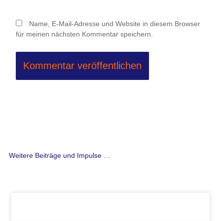
Name, E-Mail-Adresse und Website in diesem Browser
für meinen nächsten Kommentar speichern.
Weitere Beiträge und Impulse …
Seite
Seite
Seite
Seite
Seite
Seite
Seite
Seite
Seite
Seite
Seite
Seite
Seite
Seite
Seite
Seite
Seite
Seite
Seite
Seite
Seite
Seite
Seite
Seite
Seite
Seite
Seit