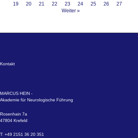
19
20
21
22
23
24
25
26
27
Weiter »
Kontakt
MARCUS HEIN -
Akademie für Neurologische Führung
Rosenhain 7a
47804 Krefeld
T: +49 2151 36 20 351