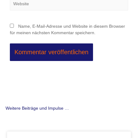
Name, E-Mail-Adresse und Website in diesem Browser
für meinen nächsten Kommentar speichern.
Weitere Beiträge und Impulse …
Seite
Seite
Seite
Seite
Seite
Seite
Seite
Seite
Seite
Seite
Seite
Seite
Seite
Seite
Seite
Seite
Seite
Seite
Seite
Seite
Seite
Seite
Seite
Seite
Seite
Seite
Seit