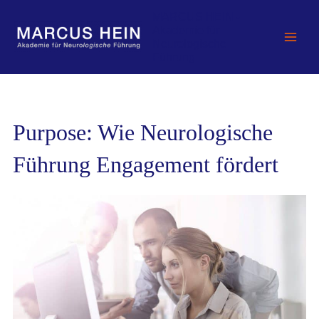
Zum
MARCUS HEIN -
Inhalt
Akademie für
springen
Neurologische
Führung
Purpose: Wie Neurologische
Führung Engagement fördert