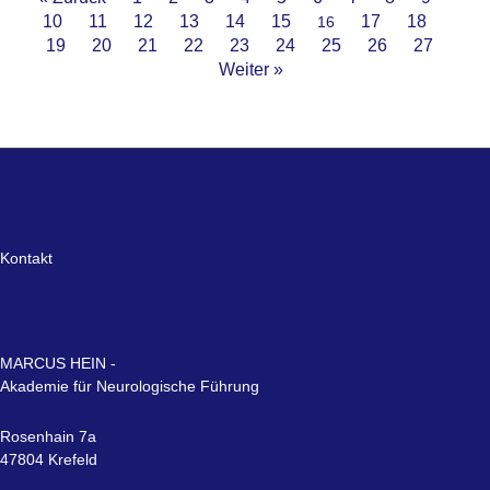
10
11
12
13
14
15
17
18
16
19
20
21
22
23
24
25
26
27
Weiter »
Kontakt
MARCUS HEIN -
Akademie für Neurologische Führung
Rosenhain 7a
47804 Krefeld