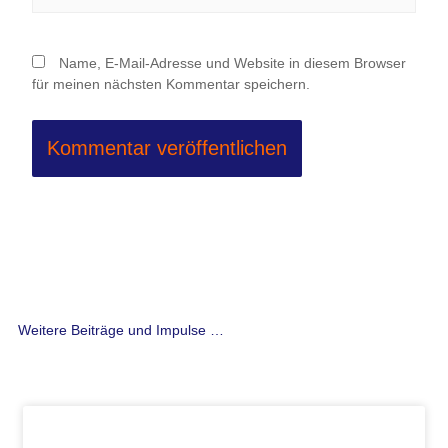
Name, E-Mail-Adresse und Website in diesem Browser
für meinen nächsten Kommentar speichern.
Weitere Beiträge und Impulse …
Seite
Seite
Seite
Seite
Seite
Seite
Seite
Seite
Seite
Seite
Seite
Seite
Seite
Seite
Seite
Seite
Seite
Seite
Seite
Seite
Seite
Seite
Seite
Seite
Seite
Seite
Seit