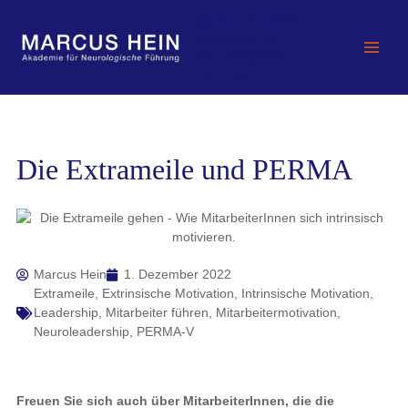
Zum
MARCUS HEIN -
Inhalt
Akademie für
springen
Neurologische
Führung
Die Extrameile und PERMA
Marcus Hein
1. Dezember 2022
Extrameile
,
Extrinsische Motivation
,
Intrinsische Motivation
,
Leadership
,
Mitarbeiter führen
,
Mitarbeitermotivation
,
Neuroleadership
,
PERMA-V
Freuen Sie sich auch über MitarbeiterInnen, die die