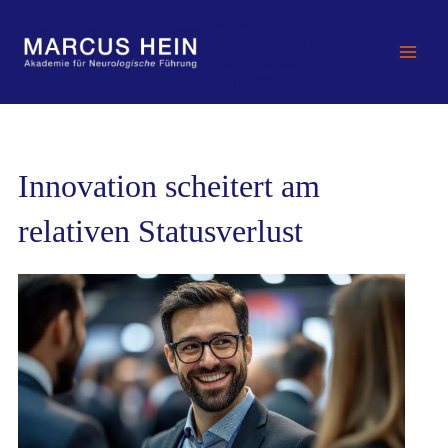
Zum
MARCUS HEIN -
Inhalt
Akademie für
springen
Neurologische
Führung
Innovation scheitert am
relativen Statusverlust