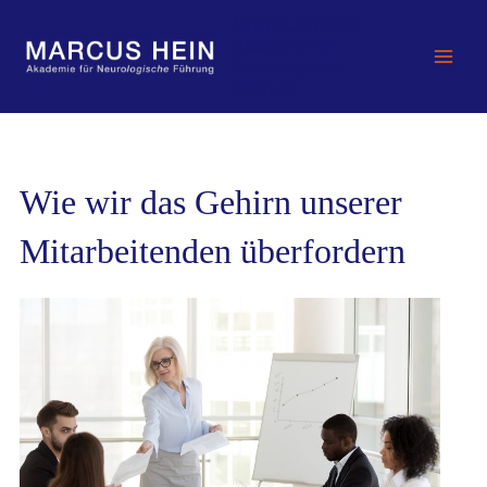
Zum
MARCUS HEIN -
Inhalt
Akademie für
springen
Neurologische
Führung
Wie wir das Gehirn unserer
Mitarbeitenden überfordern