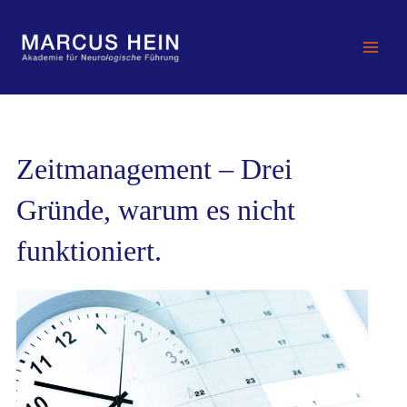
Zum
MARCUS HEIN -
Inhalt
Akademie für
springen
Neurologische
Führung
Zeitmanagement – Drei
Gründe, warum es nicht
funktioniert.