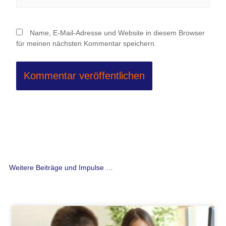
Name, E-Mail-Adresse und Website in diesem Browser
für meinen nächsten Kommentar speichern.
Weitere Beiträge und Impulse …
Seite
Seite
Seite
Seite
Seite
Seite
Seite
Seite
Seite
Seite
Seite
Seite
Seite
Seite
Seite
Seite
Seite
Seite
Seite
Seite
Seite
Seite
Seite
Seite
Seite
Seite
Seit