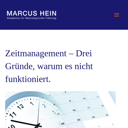
Zum
MARCUS HEIN -
Inhalt
Akademie für
springen
Neurologische
Führung
Zeitmanagement – Drei
Gründe, warum es nicht
funktioniert.