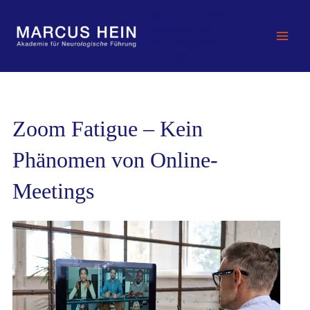
Zum
MARCUS HEIN -
Inhalt
Akademie für
springen
Neurologische
Führung
Zoom Fatigue – Kein
Phänomen von Online-
Meetings