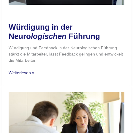
Würdigung in der
Neuro
logischen
Führung
Würdigung und Feedback in der Neurologischen Führung
stärkt die Mitarbeiter, lässt Feedback gelingen und entwickelt
die Mitarbeiter.
Weiterlesen »
Feedback
in
der
Neuro
logischen
Führung