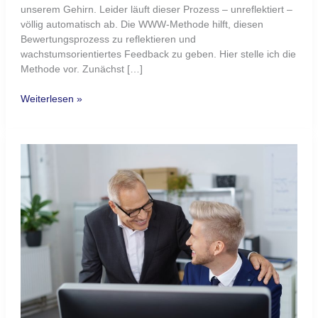
unserem Gehirn. Leider läuft dieser Prozess – unreflektiert –
völlig automatisch ab. Die WWW-Methode hilft, diesen
Bewertungsprozess zu reflektieren und
wachstumsorientiertes Feedback zu geben. Hier stelle ich die
Methode vor. Zunächst […]
Weiterlesen »
Würdigung
in
der
Neuro
logischen
Führung