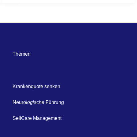
Themen
Krankenquote senken
Neuro
logische
Führung
SelfCare Management