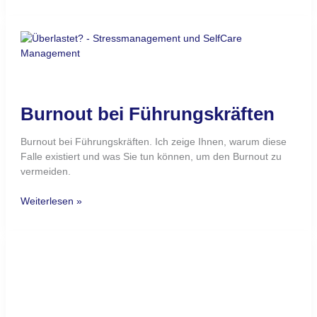
Burnout
bei
Führungskräften
Burnout bei Führungskräften
Burnout bei Führungskräften. Ich zeige Ihnen, warum diese
Falle existiert und was Sie tun können, um den Burnout zu
vermeiden.
Weiterlesen »
Mitarbeiter
entwickeln
im
Home
Mitarbeiter entwickeln im Home
Office