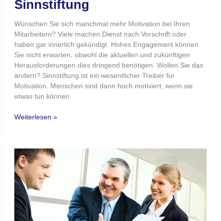
Mitarbeiter
richtig
loben:
Menschen
wollen
nicht
bewertet,
sondern
gesehen
werden
Mitarbeiter richtig loben:
Menschen wollen nicht
bewertet, sondern gesehen