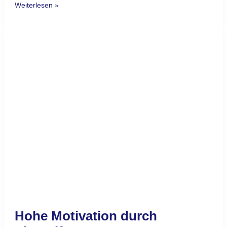
Autoreninterview zur
Neurologischen
Personalauswahl
In der aktuellen Ausgabe (06/2019) DGFP
PERSONALFÜHRUNG der Deutschen Gesellschaft für
Personalführung (DGFP) erscheint ein Autoreninterview zu
meinem Buch Neurologische Personalauswahl. Dieses
Interview können Sie hier herunterladen. Die Redakteurin
Sabine Schritt hat für die DGFP Personalaführung mit mir das
Interview geführt, das Sie hier herunterladen können. In
meinem Buch Neurologische Personalauswahl erfahren Sie
die Grundlagen
Weiterlesen »