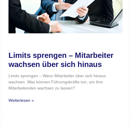
werden
„Sie müssen Ihre Mitarbeiter häufiger loben.“ Diesen Rat
erhalten Führungskräfte immer wieder. Lob soll motivieren,
Leistung fördern und für ein gutes Arbeitsklima sorgen. Doch
so einfach ist es nicht. Ein beiläufiges „Gut gemacht“ kann
wirkungslos bleiben. Ein überschwängliches Lob kann
unglaubwürdig erscheinen. Und manchmal löst eine
vermeintlich positive Rückmeldung beim Mitarbeiter sogar
Misstrauen aus: Was
Weiterlesen »
Agil
führen