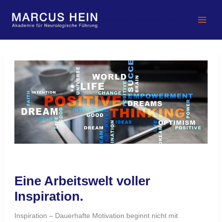
Zum
Inhalt
MARCUS HEIN - Akademie für Neurologische Führung
springen
Eine
Arbeitswelt
voller
Inspiration.
Eine Arbeitswelt voller
Inspiration.
Inspiration – Dauerhafte Motivation beginnt nicht mit