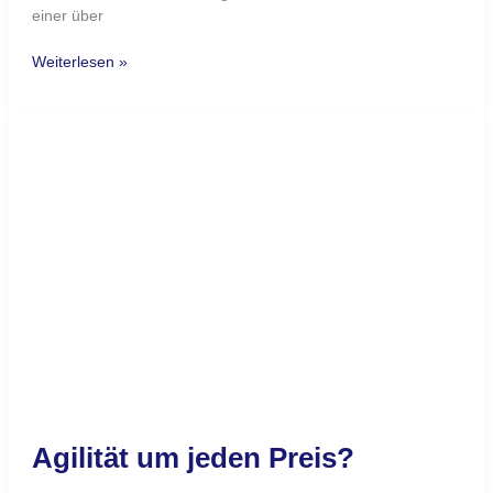
Hohe Motivation durch
Sinnstiftung
Wünschen Sie sich manchmal mehr Motivation bei Ihren
Mitarbeitern? Viele machen Dienst nach Vorschrift oder
haben gar innerlich gekündigt. Hohes Engagement können
Sie nicht erwarten, obwohl die aktuellen und zukünftigen
Herausforderungen dies dringend benötigen. Wollen Sie das
ändern? Sinnstiftung ist ein wesentlicher Treiber für
Motivation. Menschen sind dann hoch motiviert, wenn sie
etwas tun können
Weiterlesen »