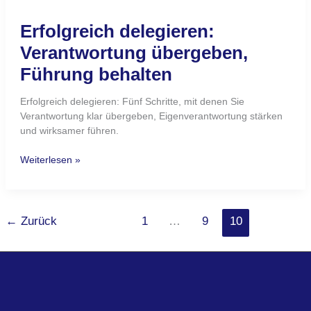
MARCUS HEIN -
Akademie für Neurologische Führung
Rosenhain 7a
47804 Krefeld
T: +49 2151 36 20 351
E:
info@marcus-hein.de
Themen
Krankenquote senken
Neuro
logische
Führung