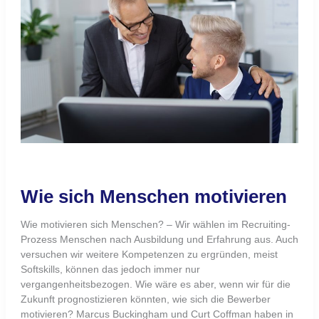
Führungskräfte von den durchschnittlich guten
Führungskräften unterscheidet. Zu ihrer großen
Überraschung waren das nur vier Faktoren. Sind die
erlernbar? https://www.youtube.com/watch?v=9vSMEWti1kI
Exzellente Führungskräfte haben eine exzellente Ausbildung,
hohe Intelligenz, sind sozial
Weiterlesen »
Hohe
Motivation
durch
Sinnstiftung