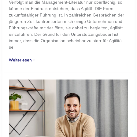
Limits
sprengen
–
Mitarbeiter
wachsen
über
sich
hinaus
Limits sprengen – Mitarbeiter
wachsen über sich hinaus
Limits sprengen – Wann Mitarbeiter über sich hinaus
wachsen. Was können Führungskräfte tun, um ihre
Mitarbeitenden wachsen zu lassen?