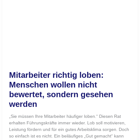
←
Zurück
1
…
9
10