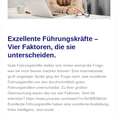
Weiterlesen »
Autoreninterview
zur
Neurologischen
Personalauswahl