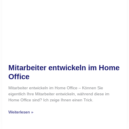
Office
Mitarbeiter entwickeln im Home Office – Können Sie
eigentlich Ihre Mitarbeiter entwickeln, während diese im
Home Office sind? Ich zeige Ihnen einen Trick.
Weiterlesen »
Anschlussmotivation
und
Home
Office
Anschlussmotivation und
Home Office
Anschlussmotivation ist ein grundlegendes Motiv, das im
Home Office nur eingeschränkt befriedigt werden kann. Was
können Sie als Führungskraft dennoch tun?